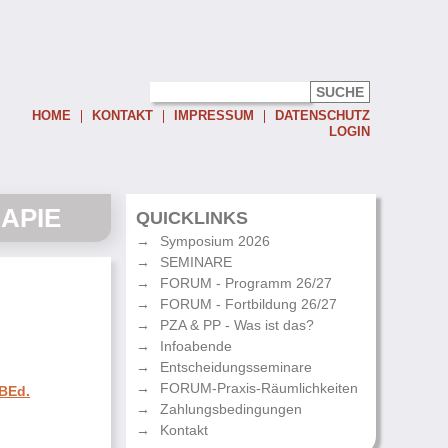
HOME
KONTAKT
IMPRESSUM
DATENSCHUTZ
LOGIN
Username:
APIE
Password:
QUICKLINKS
Symposium 2026
Eingeloggt bleiben
SEMINARE
Passwort vergessen
FORUM - Programm 26/27
FORUM - Fortbildung 26/27
PZA & PP - Was ist das?
Infoabende
Entscheidungsseminare
FORUM-Praxis-Räumlichkeiten
 BEd.
Zahlungsbedingungen
Kontakt