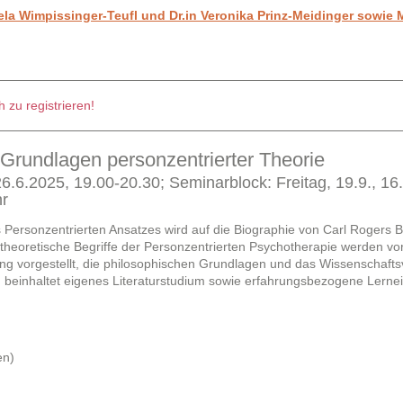
la Wimpissinger-Teufl und Dr.in Veronika Prinz-Meidinger sowie
 zu registrieren!
 Grundlagen personzentrierter Theorie
.6.2025, 19.00-20.30; Seminarblock: Freitag, 19.9., 16
hr
 Personzentrierten Ansatzes wird auf die Biographie von Carl Rogers 
heoretische Begriffe der Personzentrierten Psychotherapie werden vo
dung vorgestellt, die philosophischen Grundlagen und das Wissenschafts
g beinhaltet eigenes Literaturstudium sowie erfahrungsbezogene Lerne
en)