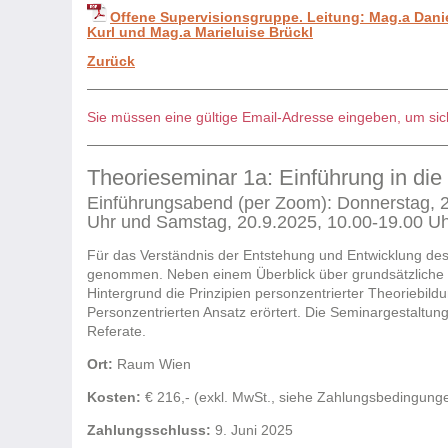
Offene Supervisionsgruppe. Leitung: Mag.a Danie
Kurl und Mag.a Marieluise Brückl
Zurück
Sie müssen eine gültige Email-Adresse eingeben, um sich
Theorieseminar 1a: Einführung in die
Einführungsabend (per Zoom): Donnerstag, 26
Uhr und Samstag, 20.9.2025, 10.00-19.00 U
Für das Verständnis der Entstehung und Entwicklung des
genommen. Neben einem Überblick über grundsätzliche t
Hintergrund die Prinzipien personzentrierter Theoriebil
Personzentrierten Ansatz erörtert. Die Seminargestaltun
Referate.
Ort:
Raum Wien
Kosten:
€ 216,- (exkl. MwSt., siehe Zahlungsbedingung
Zahlungsschluss:
9. Juni 2025