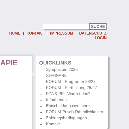
HOME
KONTAKT
IMPRESSUM
DATENSCHUTZ
LOGIN
Username:
APIE
Password:
QUICKLINKS
Symposium 2026
Eingeloggt bleiben
SEMINARE
Passwort vergessen
g
FORUM - Programm 26/27
FORUM - Fortbildung 26/27
PZA & PP - Was ist das?
Infoabende
Entscheidungsseminare
FORUM-Praxis-Räumlichkeiten
Zahlungsbedingungen
Kontakt