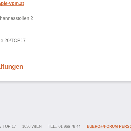
apie-vpm.at
hannesstollen 2
aße 20/TOP17
altungen
 TOP 17
1030 WIEN
TEL.: 01 966 79 44
BUERO@FORUM-PERSO