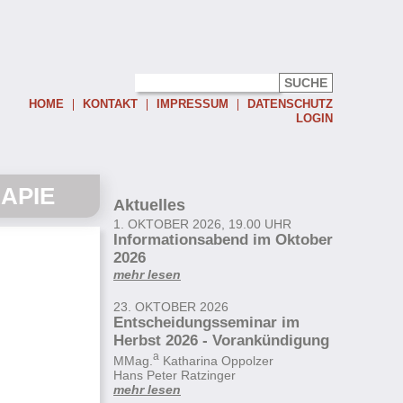
HOME
KONTAKT
IMPRESSUM
DATENSCHUTZ
LOGIN
Username:
APIE
Password:
Aktuelles
1. OKTOBER 2026, 19.00 UHR
Eingeloggt bleiben
Informationsabend im Oktober
Passwort vergessen
2026
mehr lesen
23. OKTOBER 2026
Entscheidungsseminar im
Herbst 2026 - Vorankündigung
a
MMag.
Katharina Oppolzer
Hans Peter Ratzinger
mehr lesen