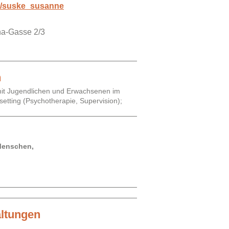
at/suske_susanne
ha-Gasse 2/3
h
s mit Jugendlichen und Erwachsenen im
etting (Psychotherapie, Supervision);
 Menschen,
altungen