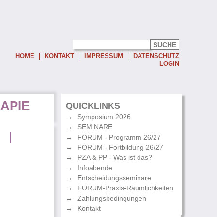
HOME
KONTAKT
IMPRESSUM
DATENSCHUTZ
LOGIN
Username:
APIE
Password:
QUICKLINKS
Symposium 2026
Eingeloggt bleiben
SEMINARE
Passwort vergessen
g
FORUM - Programm 26/27
FORUM - Fortbildung 26/27
PZA & PP - Was ist das?
Infoabende
Entscheidungsseminare
FORUM-Praxis-Räumlichkeiten
Zahlungsbedingungen
Kontakt